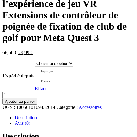
l’expérience de jeu VR
Extensions de contrôleur de
poignée de fixation de club de
golf pour Meta Quest 3
Le
Le
66,60
€
29,99
€
prix
prix
initial
actuel
était :
est :
Espagne
66,60 €.
29,99 €.
Expédié depuis
France
Effacer
quantité
de
Ajouter au panier
Les
UGS :
1005010169432014
Catégorie :
Accessoires
accessoires
de
Description
poignée
Avis (0)
de
bras
Description