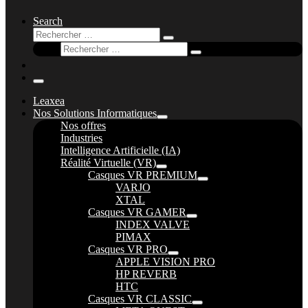
Search
Rechercher
Rechercher
Rechercher
…
Rechercher
…
Menu
Leaxea
Nos Solutions Informatiques
Nos offres
Industries
Intelligence Artificielle (IA)
Réalité Virtuelle (VR)
Casques VR PREMIUM
VARJO
XTAL
Casques VR GAMER
INDEX VALVE
PIMAX
Casques VR PRO
APPLE VISION PRO
HP REVERB
HTC
Casques VR CLASSIC