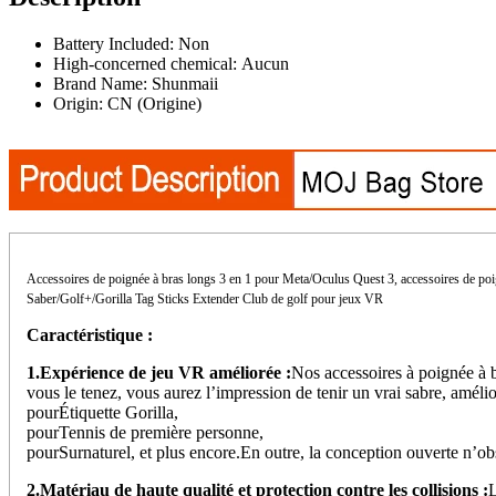
long
3
Battery Included:
Non
en
High-concerned chemical:
Aucun
1
Brand Name:
Shunmaii
améliorent
Origin:
CN (Origine)
l'expérience
de
jeu
VR
Extensions
de
contrôleur
de
poignée
Accessoires de poignée à bras longs 3 en 1 pour Meta/Oculus Quest 3, accessoires de poi
de
Saber/Golf+/Gorilla Tag Sticks Extender Club de golf pour jeux VR
fixation
de
Caractéristique :
club
de
1.Expérience de jeu VR améliorée :
Nos accessoires à poignée à 
golf
vous le tenez, vous aurez l’impression de tenir un vrai sabre, amél
pour
pourÉtiquette Gorilla,
Meta
pourTennis de première personne,
Quest
pourSurnaturel, et plus encore.En outre, la conception ouverte n’obs
3
2.Matériau de haute qualité et protection contre les collisions :
L