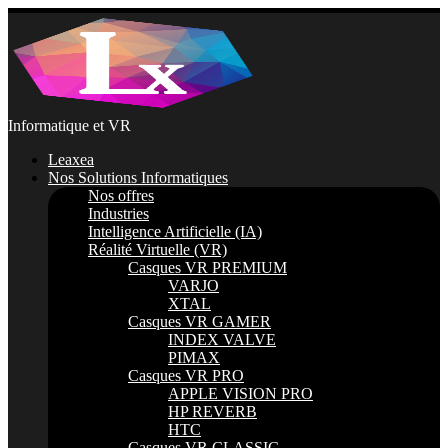
Passer
au
contenu
Informatique et VR
Leaxea
Nos Solutions Informatiques
Nos offres
Industries
Intelligence Artificielle (IA)
Réalité Virtuelle (VR)
Casques VR PREMIUM
VARJO
XTAL
Casques VR GAMER
INDEX VALVE
PIMAX
Casques VR PRO
APPLE VISION PRO
HP REVERB
HTC
Casques VR CLASSIC