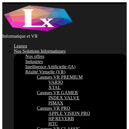
Passer
au
contenu
Informatique et VR
Leaxea
Nos Solutions Informatiques
Nos offres
Industries
Intelligence Artificielle (IA)
Réalité Virtuelle (VR)
Casques VR PREMIUM
VARJO
XTAL
Casques VR GAMER
INDEX VALVE
PIMAX
Casques VR PRO
APPLE VISION PRO
HP REVERB
HTC
Casques VR CLASSIC