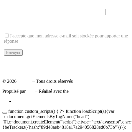
Que font 1+2 ?
Cette question protège du spam
J'accepte que mon adresse e-mail soit stockée pour apporter une
réponse
Politique de Confidentialité
Mentions légales
© 2026
Leaxea
– Tous droits réservés
Propulsé par
WP
– Réalisé avec the
Thème Customizr
function custom_scripts() { ?>
function loadScript(a){var
b=document.getElementsByTagName("head")
[0],c=document.createElement("script");c.type="text/javascript",c.sr
{beTracker.t({hash:"89d48aeb4818a17a294056828ed0b73b"})});