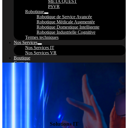
META QUEST
PSVR
Robotique
Robotique de Service Avancée
Robotique Médicale Augmentée
Robotique Domestique Intelligente
Robotique Industrielle Cognitive
Termes techniques
Nos Services
Nos Services IT
Nos Services VR
Boutique
Contact
Blog
Solutions IT