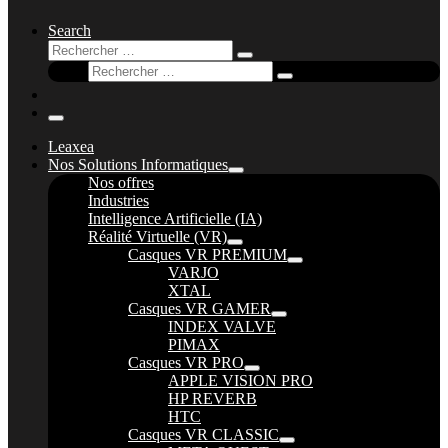
Search
Rechercher
Rechercher
Rechercher
…
Rechercher
…
Menu
Leaxea
Nos Solutions Informatiques
Nos offres
Industries
Intelligence Artificielle (IA)
Réalité Virtuelle (VR)
Casques VR PREMIUM
VARJO
XTAL
Casques VR GAMER
INDEX VALVE
PIMAX
Casques VR PRO
APPLE VISION PRO
HP REVERB
HTC
Casques VR CLASSIC