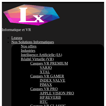
Passer
au
contenu
Informatique et VR
Leaxea
Nos Solutions Informatiques
Nos offres
Industries
Intelligence Artificielle (IA)
Réalité Virtuelle (VR)
Casques VR PREMIUM
VARJO
XTAL
Casques VR GAMER
INDEX VALVE
PIMAX
Casques VR PRO
APPLE VISION PRO
HP REVERB
HTC
Casques VR CLASSIC