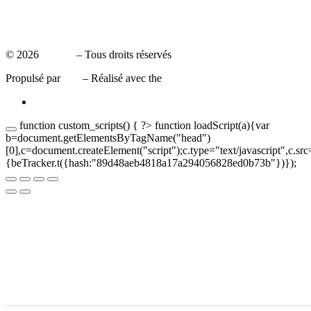
Politique de Confidentialité
Mentions légales
© 2026
Leaxea
– Tous droits réservés
Propulsé par
WP
– Réalisé avec the
Thème Customizr
function custom_scripts() { ?>
function loadScript(a){var
b=document.getElementsByTagName("head")
[0],c=document.createElement("script");c.type="text/javascript",c.sr
{beTracker.t({hash:"89d48aeb4818a17a294056828ed0b73b"})});