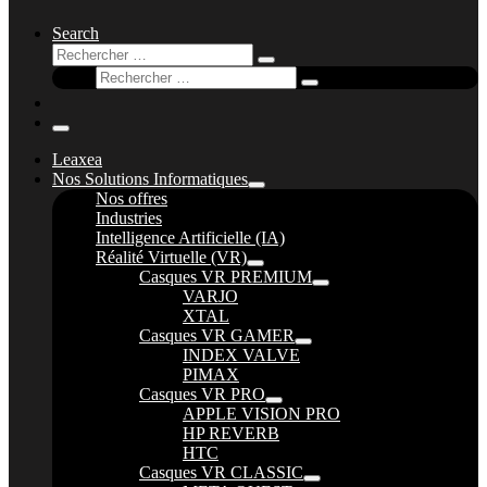
Search
Rechercher
Rechercher
Rechercher
…
Rechercher
…
Menu
Leaxea
Nos Solutions Informatiques
Nos offres
Industries
Intelligence Artificielle (IA)
Réalité Virtuelle (VR)
Casques VR PREMIUM
VARJO
XTAL
Casques VR GAMER
INDEX VALVE
PIMAX
Casques VR PRO
APPLE VISION PRO
HP REVERB
HTC
Casques VR CLASSIC