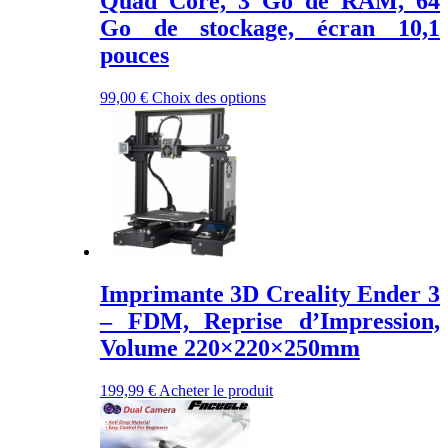
Quad Core, 3 Go de RAM, 64
Go de stockage, écran 10,1
pouces
Ce
99,00
€
Choix des options
produit
a
plusieurs
variations.
Les
options
peuvent
être
choisies
sur
Imprimante 3D Creality Ender 3
la
page
– FDM, Reprise d’Impression,
du
Volume 220×220×250mm
produit
199,99
€
Acheter le produit