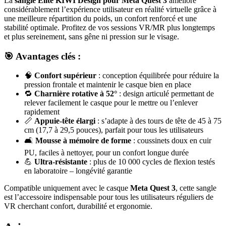
La
sangle Élite KIWI Design pour Meta Quest 3
améliore
considérablement l’expérience utilisateur en réalité virtuelle grâce à
une meilleure répartition du poids, un confort renforcé et une
stabilité optimale. Profitez de vos sessions VR/MR plus longtemps
et plus sereinement, sans gêne ni pression sur le visage.
🎯 Avantages clés :
🧠
Confort supérieur
: conception équilibrée pour réduire la
pression frontale et maintenir le casque bien en place
🔁
Charnière rotative à 52°
: design articulé permettant de
relever facilement le casque pour le mettre ou l’enlever
rapidement
📏
Appuie-tête élargi
: s’adapte à des tours de tête de 45 à 75
cm (17,7 à 29,5 pouces), parfait pour tous les utilisateurs
🛋️
Mousse à mémoire de forme
: coussinets doux en cuir
PU, faciles à nettoyer, pour un confort longue durée
💪
Ultra-résistante
: plus de 10 000 cycles de flexion testés
en laboratoire – longévité garantie
Compatible uniquement avec le casque
Meta Quest 3
, cette sangle
est l’accessoire indispensable pour tous les utilisateurs réguliers de
VR cherchant confort, durabilité et ergonomie.