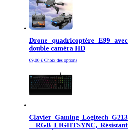
Drone quadricoptère E99 avec
double caméra HD
Ce
69,00
€
Choix des options
produit
a
plusieurs
variations.
Les
options
peuvent
être
choisies
sur
Clavier Gaming Logitech G213
la
page
– RGB LIGHTSYNC, Résistant
du