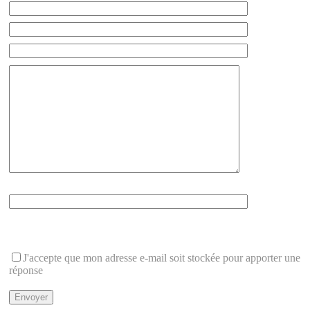
Que font 1+2 ?
Cette question protège du spam
J'accepte que mon adresse e-mail soit stockée pour apporter une
réponse