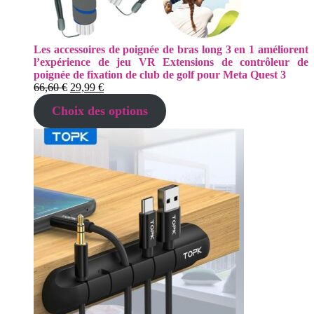
Les accessoires de poignée de bras long 3 en 1 améliorent
l’expérience de jeu VR Extensions de contrôleur de
poignée de fixation de club de golf pour Meta Quest 3
Le
Le
66,60
€
29,99
€
prix
prix
Choix des options
initial
actuel
était :
est :
66,60 €.
29,99 €.