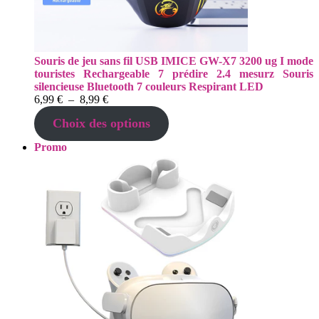
Souris de jeu sans fil USB IMICE GW-X7 3200 ug I mode
touristes Rechargeable 7 prédire 2.4 mesurz Souris
silencieuse Bluetooth 7 couleurs Respirant LED
Plage
6,99
€
–
8,99
€
de
Choix des options
prix :
6,99 €
Produit
Promo
à
en
8,99 €
promotion