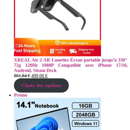
XREAL Air 2 AR Lunettes Écran portable jusqu’à 330″
72g 120Hz 1080P Compatible avec iPhone 17/16,
Android, Steam Deck
Le
Le
861,84
€
499,00
€
prix
prix
Choix des options
initial
actuel
était :
est :
Produit
Promo
861,84 €.
499,00 €.
en
promotion