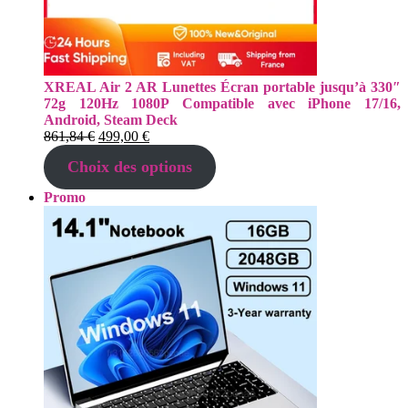
XREAL Air 2 AR Lunettes Écran portable jusqu’à 330″
72g 120Hz 1080P Compatible avec iPhone 17/16,
Android, Steam Deck
Le
Le
861,84
€
499,00
€
prix
prix
Choix des options
initial
actuel
était :
est :
Produit
Promo
861,84 €.
499,00 €.
en
promotion