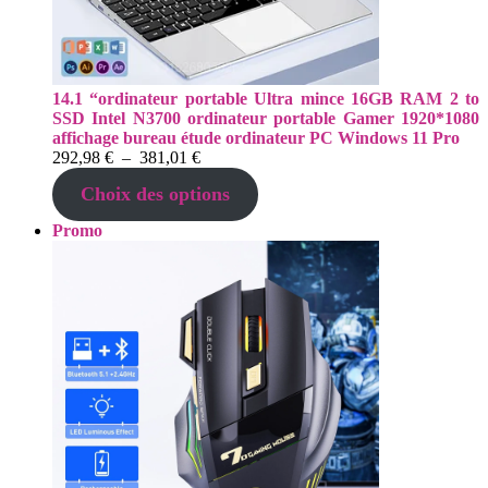
14.1 “ordinateur portable Ultra mince 16GB RAM 2 to
SSD Intel N3700 ordinateur portable Gamer 1920*1080
affichage bureau étude ordinateur PC Windows 11 Pro
Plage
292,98
€
–
381,01
€
de
Choix des options
prix :
292,98 €
Produit
Promo
à
en
381,01 €
promotion