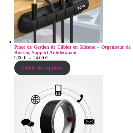
Pince de Gestion de Câbles en Silicone – Organiseur de
Bureau, Support Antidérapant
Plage
9,00
€
–
24,00
€
de
Choix des options
prix :
9,00 €
à
24,00 €