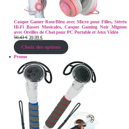
Casque Gamer Rose/Bleu avec Micro pour Filles, Stéréo
Hi-Fi Basses Musicales, Casque Gaming Noir Mignon
avec Oreilles de Chat pour PC Portable et Jeux Vidéo
Le
Le
50,43
€
39,99
€
prix
prix
Choix des options
initial
actuel
était :
est :
Produit
Promo
50,43 €.
39,99 €.
en
promotion