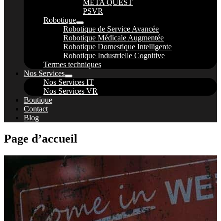
META QUEST
PSVR
Robotique
Robotique de Service Avancée
Robotique Médicale Augmentée
Robotique Domestique Intelligente
Robotique Industrielle Cognitive
Termes techniques
Nos Services
Nos Services IT
Nos Services VR
Boutique
Contact
Blog
Page d’accueil