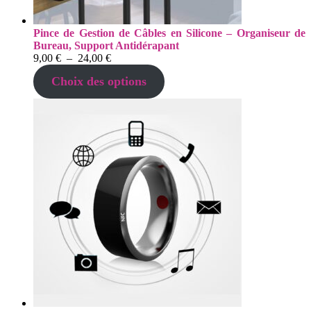
Pince de Gestion de Câbles en Silicone – Organiseur de
Bureau, Support Antidérapant
Plage
9,00
€
–
24,00
€
de
Choix des options
prix :
9,00 €
à
24,00 €