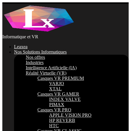
Passer
au
contenu
Informatique et VR
Leaxea
Nos Solutions Informatiques
Nos offres
Industries
Intelligence Artificielle (IA)
Réalité Virtuelle (VR)
Casques VR PREMIUM
VARJO
XTAL
Casques VR GAMER
INDEX VALVE
PIMAX
Casques VR PRO
APPLE VISION PRO
HP REVERB
HTC
Casques VR CLASSIC