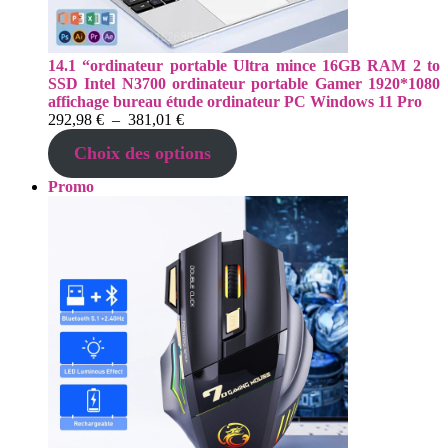
14.1 “ordinateur portable Ultra mince 16GB RAM 2 to
SSD Intel N3700 ordinateur portable Gamer 1920*1080
affichage bureau étude ordinateur PC Windows 11 Pro
Plage
292,98
€
–
381,01
€
de
Choix des options
prix :
292,98 €
Produit
Promo
à
en
381,01 €
promotion