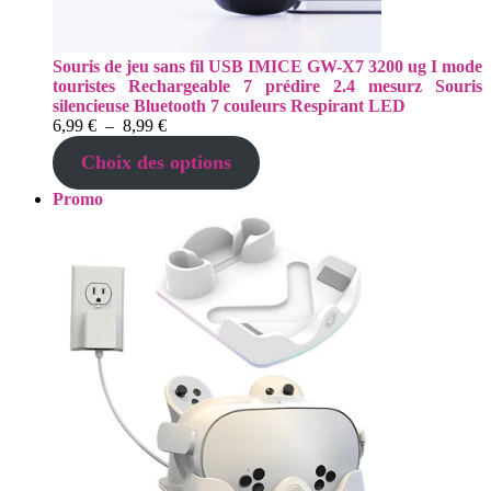
Souris de jeu sans fil USB IMICE GW-X7 3200 ug I mode
touristes Rechargeable 7 prédire 2.4 mesurz Souris
silencieuse Bluetooth 7 couleurs Respirant LED
Plage
6,99
€
–
8,99
€
de
Choix des options
prix :
6,99 €
Produit
Promo
à
en
8,99 €
promotion