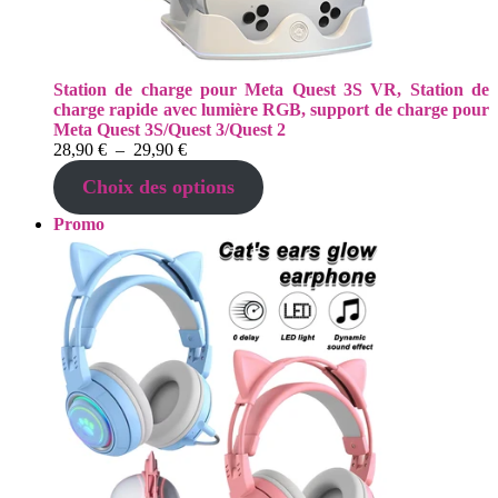
Station de charge pour Meta Quest 3S VR, Station de
charge rapide avec lumière RGB, support de charge pour
Meta Quest 3S/Quest 3/Quest 2
Plage
28,90
€
–
29,90
€
de
Choix des options
prix :
28,90 €
Produit
Promo
à
en
29,90 €
promotion