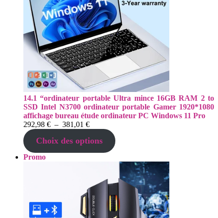
14.1 “ordinateur portable Ultra mince 16GB RAM 2 to
SSD Intel N3700 ordinateur portable Gamer 1920*1080
affichage bureau étude ordinateur PC Windows 11 Pro
Plage
292,98
€
–
381,01
€
de
Choix des options
prix :
292,98 €
Produit
Promo
à
en
381,01 €
promotion