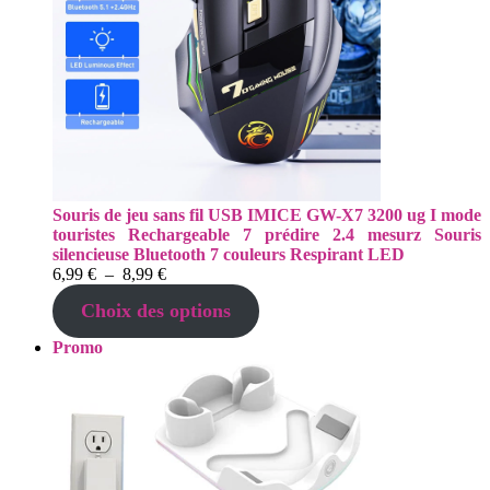
Souris de jeu sans fil USB IMICE GW-X7 3200 ug I mode
touristes Rechargeable 7 prédire 2.4 mesurz Souris
silencieuse Bluetooth 7 couleurs Respirant LED
Plage
6,99
€
–
8,99
€
de
Choix des options
prix :
6,99 €
Produit
Promo
à
en
8,99 €
promotion