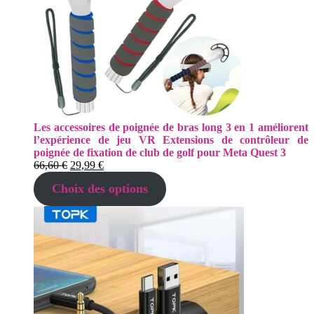
Les accessoires de poignée de bras long 3 en 1 améliorent
l’expérience de jeu VR Extensions de contrôleur de
poignée de fixation de club de golf pour Meta Quest 3
Le
Le
66,60
€
29,99
€
prix
prix
Choix des options
initial
actuel
était :
est :
66,60 €.
29,99 €.