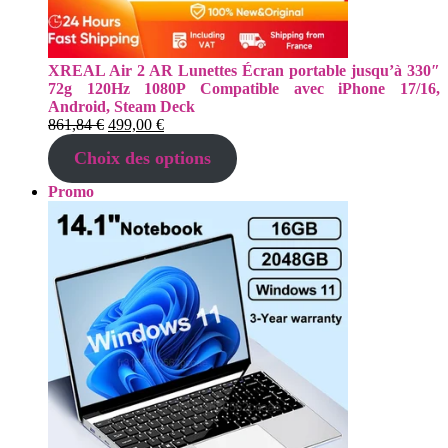
XREAL Air 2 AR Lunettes Écran portable jusqu’à 330″
72g 120Hz 1080P Compatible avec iPhone 17/16,
Android, Steam Deck
Le
Le
861,84
€
499,00
€
prix
prix
Choix des options
initial
actuel
était :
est :
Produit
Promo
861,84 €.
499,00 €.
en
promotion