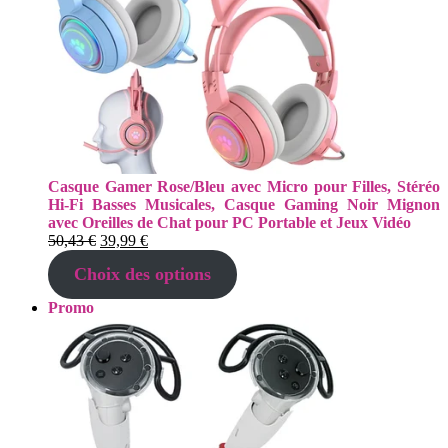
Casque Gamer Rose/Bleu avec Micro pour Filles, Stéréo
Hi-Fi Basses Musicales, Casque Gaming Noir Mignon
avec Oreilles de Chat pour PC Portable et Jeux Vidéo
Le
Le
50,43
€
39,99
€
prix
prix
Choix des options
initial
actuel
était :
est :
Produit
Promo
50,43 €.
39,99 €.
en
promotion