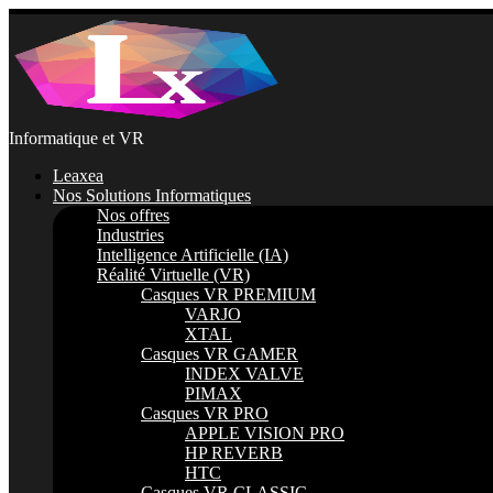
Passer
au
contenu
Informatique et VR
Leaxea
Nos Solutions Informatiques
Nos offres
Industries
Intelligence Artificielle (IA)
Réalité Virtuelle (VR)
Casques VR PREMIUM
VARJO
XTAL
Casques VR GAMER
INDEX VALVE
PIMAX
Casques VR PRO
APPLE VISION PRO
HP REVERB
HTC
Casques VR CLASSIC