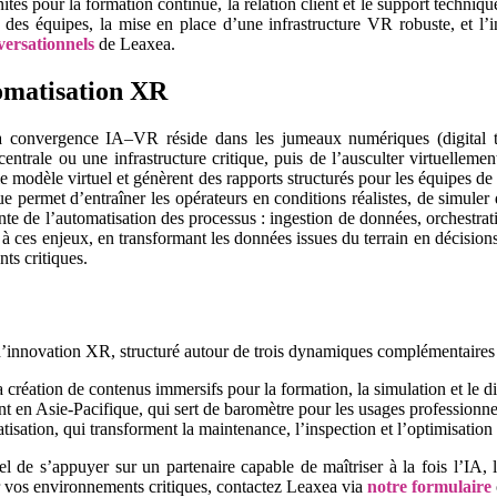
és pour la formation continue, la relation client et le support technique 
s équipes, la mise en place d’une infrastructure VR robuste, et l’int
versationnels
de Leaxea.
utomatisation XR
e la convergence IA–VR réside dans les jumeaux numériques (digital 
 centrale ou une infrastructure critique, puis de l’ausculter virtuellem
e modèle virtuel et génèrent des rapports structurés pour les équipes de
 permet d’entraîner les opérateurs en conditions réalistes, de simuler 
e de l’automatisation des processus : ingestion de données, orchestratio
es enjeux, en transformant les données issues du terrain en décisions op
ts critiques.
innovation XR, structuré autour de trois dynamiques complémentaires 
 création de contenus immersifs pour la formation, la simulation et le d
nt en Asie-Pacifique, qui sert de baromètre pour les usages professionnel
ation, qui transforment la maintenance, l’inspection et l’optimisation i
iel de s’appuyer sur un partenaire capable de maîtriser à la fois l’IA,
r vos environnements critiques, contactez Leaxea via
notre formulaire