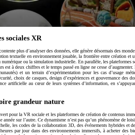
s sociales XR
contente plus d’analyser des données, elle génère désormais des mondes
ion textuelle en environnement jouable, la frontière entre création et u
u numérique ou la simulation industrielle. En parallèle, les plateformes
rs est à deux chiffres et le temps passé en ligne ne cesse d’augmenter. 
autés) et un terrain d’expérimentation pour les cas d’usage métiers
 sécurité, choix de casques, design d’expériences et gouvernance des
ligence artificielle au cœur de leurs systèmes d’information, en s’appuya
oire grandeur nature
rt pour la VR sociale et les plateformes de création de contenus immers
ne année sur l’autre. Ce dynamisme n’est pas qu’un phénomène de loisi
échelle, les codes de la collaboration 3D, des événements hybrides et 
 heures par jour dans des environnements immersifs, à acheter des bien