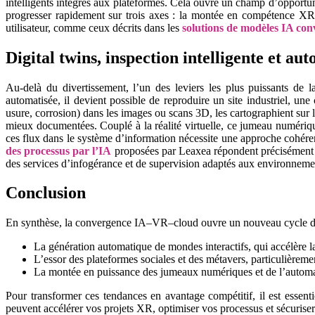
intelligents intégrés aux plateformes. Cela ouvre un champ d’opportunit
progresser rapidement sur trois axes : la montée en compétence XR de
utilisateur, comme ceux décrits dans les
solutions de modèles IA con
Digital twins, inspection intelligente et a
Au-delà du divertissement, l’un des leviers les plus puissants d
automatisée, il devient possible de reproduire un site industriel, une
usure, corrosion) dans les images ou scans 3D, les cartographient sur l
mieux documentées. Couplé à la réalité virtuelle, ce jumeau numérique
ces flux dans le système d’information nécessite une approche cohérent
des processus par l’IA
proposées par Leaxea répondent précisément à c
des services d’infogérance et de supervision adaptés aux environnemen
Conclusion
En synthèse, la convergence IA–VR–cloud ouvre un nouveau cycle d’
La génération automatique de mondes interactifs, qui accélère la
L’essor des plateformes sociales et des métavers, particulièreme
La montée en puissance des jumeaux numériques et de l’automatis
Pour transformer ces tendances en avantage compétitif, il est essent
peuvent accélérer vos projets XR, optimiser vos processus et sécurise