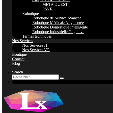
META QUEST
PSVR
Robotique
Robotique de Service Avancée
Robotique Médicale Augmentée
Robotique Domestique Intelligente
Robotique Industrielle Cognitive
Termes techniques
Nos Services
Nos Services IT
Nos Services VR
Boutique
Contact
Blog
Search
Rechercher
Rechercher
…