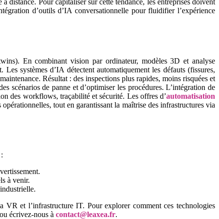
à distance. Pour capitaliser sur cette tendance, les entreprises doivent
égration d’outils d’IA conversationnelle pour fluidifier l’expérience
twins). En combinant vision par ordinateur, modèles 3D et analyse
ent. Les systèmes d’IA détectent automatiquement les défauts (fissures,
 maintenance. Résultat : des inspections plus rapides, moins risquées et
des scénarios de panne et d’optimiser les procédures. L’intégration de
n des workflows, traçabilité et sécurité. Les offres d’
automatisation
érationnelles, tout en garantissant la maîtrise des infrastructures via
:
ivertissement.
s à venir.
ndustrielle.
 la VR et l’infrastructure IT. Pour explorer comment ces technologies
ou écrivez-nous à
contact@leaxea.fr
.