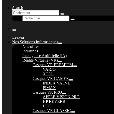
Search
Rechercher
Rechercher
Rechercher
…
Rechercher
…
Menu
Leaxea
Nos Solutions Informatiques
Nos offres
Industries
Intelligence Artificielle (IA)
Réalité Virtuelle (VR)
Casques VR PREMIUM
VARJO
XTAL
Casques VR GAMER
INDEX VALVE
PIMAX
Casques VR PRO
APPLE VISION PRO
HP REVERB
HTC
Casques VR CLASSIC