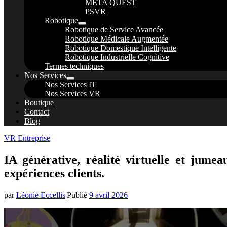
META QUEST
PSVR
Robotique
Robotique de Service Avancée
Robotique Médicale Augmentée
Robotique Domestique Intelligente
Robotique Industrielle Cognitive
Termes techniques
Nos Services
Nos Services IT
Nos Services VR
Boutique
Contact
Blog
VR Entreprise
IA générative, réalité virtuelle et jume
expériences clients.
par
Léonie Eccellis
|
Publié
9 avril 2026