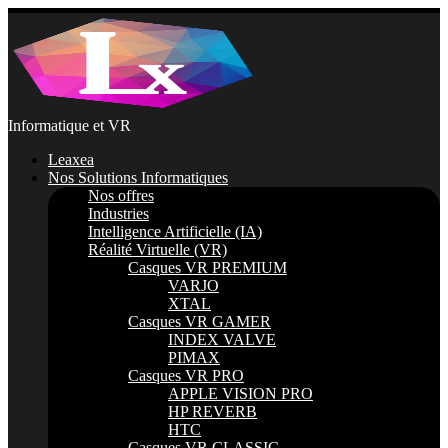
Passer
au
contenu
Informatique et VR
Leaxea
Nos Solutions Informatiques
Nos offres
Industries
Intelligence Artificielle (IA)
Réalité Virtuelle (VR)
Casques VR PREMIUM
VARJO
XTAL
Casques VR GAMER
INDEX VALVE
PIMAX
Casques VR PRO
APPLE VISION PRO
HP REVERB
HTC
Casques VR CLASSIC