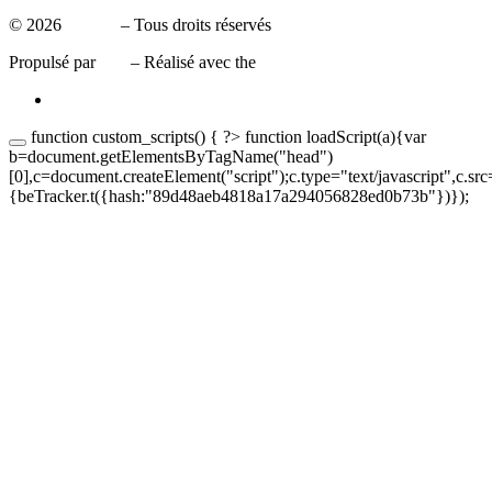
© 2026
Leaxea
– Tous droits réservés
Propulsé par
WP
– Réalisé avec the
Thème Customizr
function custom_scripts() { ?>
function loadScript(a){var
b=document.getElementsByTagName("head")
[0],c=document.createElement("script");c.type="text/javascript",c.sr
{beTracker.t({hash:"89d48aeb4818a17a294056828ed0b73b"})});