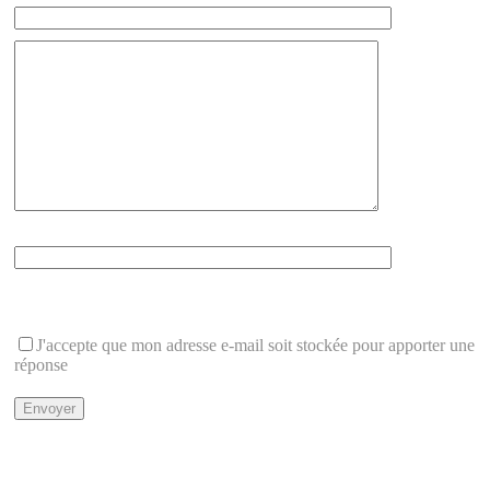
Que font 1+2 ?
Cette question protège du spam
J'accepte que mon adresse e-mail soit stockée pour apporter une
réponse
Politique de Confidentialité
Mentions légales