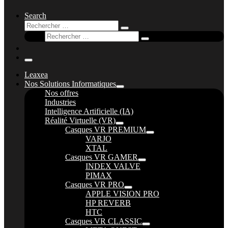
Search
Rechercher
Rechercher
Rechercher
…
Rechercher
…
Menu
Leaxea
Nos Solutions Informatiques
Nos offres
Industries
Intelligence Artificielle (IA)
Réalité Virtuelle (VR)
Casques VR PREMIUM
VARJO
XTAL
Casques VR GAMER
INDEX VALVE
PIMAX
Casques VR PRO
APPLE VISION PRO
HP REVERB
HTC
Casques VR CLASSIC