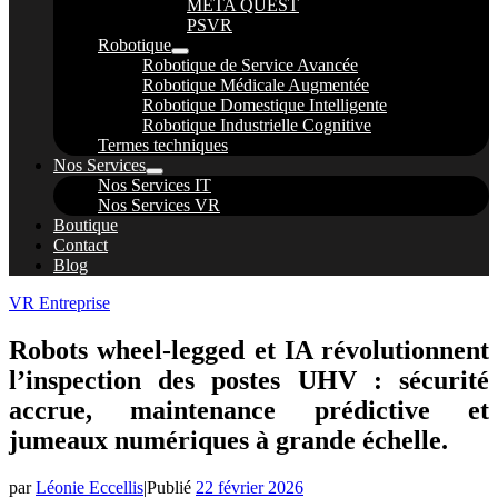
META QUEST
PSVR
Robotique
Robotique de Service Avancée
Robotique Médicale Augmentée
Robotique Domestique Intelligente
Robotique Industrielle Cognitive
Termes techniques
Nos Services
Nos Services IT
Nos Services VR
Boutique
Contact
Blog
VR Entreprise
Robots wheel-legged et IA révolutionnent
l’inspection des postes UHV : sécurité
accrue, maintenance prédictive et
jumeaux numériques à grande échelle.
par
Léonie Eccellis
|
Publié
22 février 2026