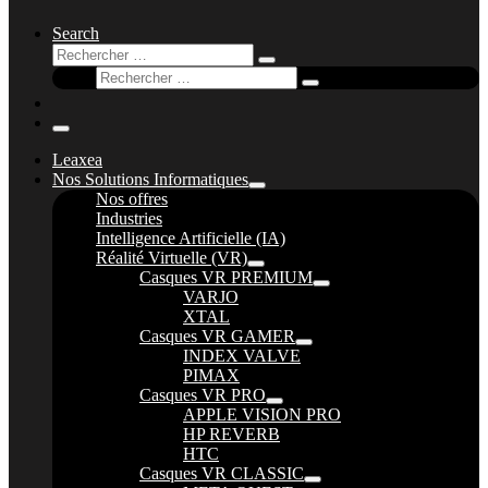
Search
Rechercher
Rechercher
Rechercher
…
Rechercher
…
Menu
Leaxea
Nos Solutions Informatiques
Nos offres
Industries
Intelligence Artificielle (IA)
Réalité Virtuelle (VR)
Casques VR PREMIUM
VARJO
XTAL
Casques VR GAMER
INDEX VALVE
PIMAX
Casques VR PRO
APPLE VISION PRO
HP REVERB
HTC
Casques VR CLASSIC