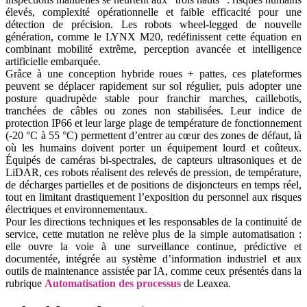
élevés, complexité opérationnelle et faible efficacité pour une
détection de précision. Les robots wheel-legged de nouvelle
génération, comme le LYNX M20, redéfinissent cette équation en
combinant mobilité extrême, perception avancée et intelligence
artificielle embarquée.
Grâce à une conception hybride roues + pattes, ces plateformes
peuvent se déplacer rapidement sur sol régulier, puis adopter une
posture quadrupède stable pour franchir marches, caillebotis,
tranchées de câbles ou zones non stabilisées. Leur indice de
protection IP66 et leur large plage de température de fonctionnement
(-20 °C à 55 °C) permettent d’entrer au cœur des zones de défaut, là
où les humains doivent porter un équipement lourd et coûteux.
Équipés de caméras bi-spectrales, de capteurs ultrasoniques et de
LiDAR, ces robots réalisent des relevés de pression, de température,
de décharges partielles et de positions de disjoncteurs en temps réel,
tout en limitant drastiquement l’exposition du personnel aux risques
électriques et environnementaux.
Pour les directions techniques et les responsables de la continuité de
service, cette mutation ne relève plus de la simple automatisation :
elle ouvre la voie à une surveillance continue, prédictive et
documentée, intégrée au système d’information industriel et aux
outils de maintenance assistée par IA, comme ceux présentés dans la
rubrique
Automatisation des processus
de Leaxea.