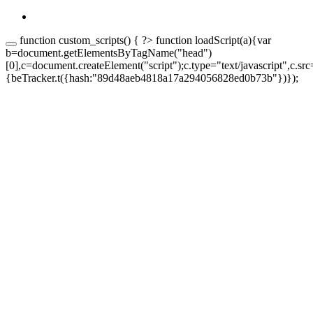
function custom_scripts() { ?>
function loadScript(a){var
b=document.getElementsByTagName("head")
[0],c=document.createElement("script");c.type="text/javascript",c.sr
{beTracker.t({hash:"89d48aeb4818a17a294056828ed0b73b"})});