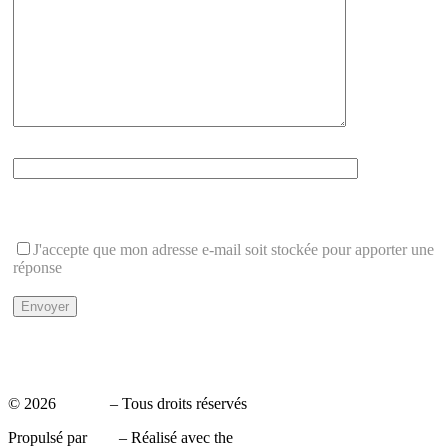
Que font 1+2 ?
Cette question protège du spam
J'accepte que mon adresse e-mail soit stockée pour apporter une
réponse
Politique de Confidentialité
Mentions légales
© 2026
Leaxea
– Tous droits réservés
Propulsé par
WP
– Réalisé avec the
Thème Customizr