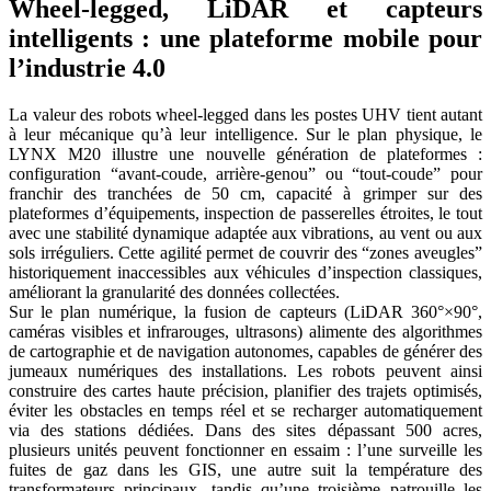
Wheel-legged, LiDAR et capteurs
intelligents : une plateforme mobile pour
l’industrie 4.0
La valeur des robots wheel-legged dans les postes UHV tient autant
à leur mécanique qu’à leur intelligence. Sur le plan physique, le
LYNX M20 illustre une nouvelle génération de plateformes :
configuration “avant-coude, arrière-genou” ou “tout-coude” pour
franchir des tranchées de 50 cm, capacité à grimper sur des
plateformes d’équipements, inspection de passerelles étroites, le tout
avec une stabilité dynamique adaptée aux vibrations, au vent ou aux
sols irréguliers. Cette agilité permet de couvrir des “zones aveugles”
historiquement inaccessibles aux véhicules d’inspection classiques,
améliorant la granularité des données collectées.
Sur le plan numérique, la fusion de capteurs (LiDAR 360°×90°,
caméras visibles et infrarouges, ultrasons) alimente des algorithmes
de cartographie et de navigation autonomes, capables de générer des
jumeaux numériques des installations. Les robots peuvent ainsi
construire des cartes haute précision, planifier des trajets optimisés,
éviter les obstacles en temps réel et se recharger automatiquement
via des stations dédiées. Dans des sites dépassant 500 acres,
plusieurs unités peuvent fonctionner en essaim : l’une surveille les
fuites de gaz dans les GIS, une autre suit la température des
transformateurs principaux, tandis qu’une troisième patrouille les