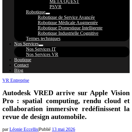
META QUEST
PSVR
Robotique
Robotique de Service Avancée
Robotique Médicale Augmentée
Robotique Domestique Intelligente
Robotique Industrielle Cognitive
Termes techniques
Nos Services
Nos Services IT
Nos Services VR
Boutique
Contact
Blog
VR Entreprise
Autodesk VRED arrive sur Apple Vision
Pro : spatial computing, rendu cloud et
collaboration immersive redéfinissent la
revue de design automobile.
par
Léonie Eccellis
|
Publié
13 mai 2026