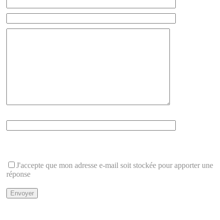
Que font 1+2 ?
Cette question protège du spam
J'accepte que mon adresse e-mail soit stockée pour apporter une
réponse
Politique de Confidentialité