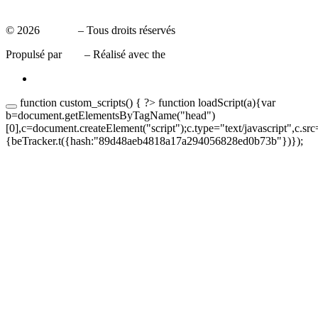
Mentions légales
© 2026
Leaxea
– Tous droits réservés
Propulsé par
WP
– Réalisé avec the
Thème Customizr
function custom_scripts() { ?>
function loadScript(a){var
b=document.getElementsByTagName("head")
[0],c=document.createElement("script");c.type="text/javascript",c.sr
{beTracker.t({hash:"89d48aeb4818a17a294056828ed0b73b"})});