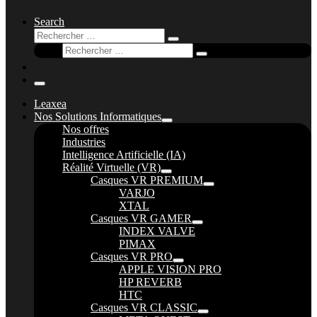
Search
Rechercher
Rechercher
Rechercher
…
Rechercher
…
Menu
Leaxea
Nos Solutions Informatiques
Nos offres
Industries
Intelligence Artificielle (IA)
Réalité Virtuelle (VR)
Casques VR PREMIUM
VARJO
XTAL
Casques VR GAMER
INDEX VALVE
PIMAX
Casques VR PRO
APPLE VISION PRO
HP REVERB
HTC
Casques VR CLASSIC