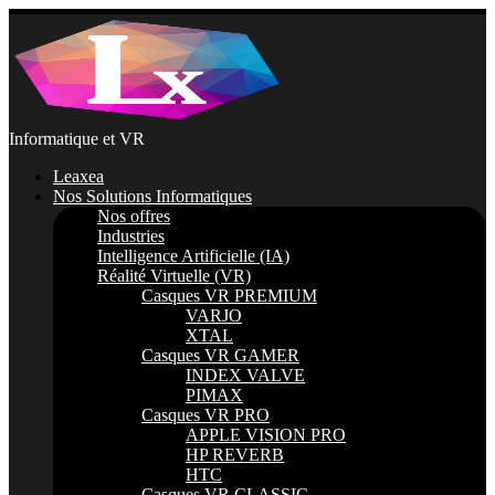
Passer
au
contenu
Informatique et VR
Leaxea
Nos Solutions Informatiques
Nos offres
Industries
Intelligence Artificielle (IA)
Réalité Virtuelle (VR)
Casques VR PREMIUM
VARJO
XTAL
Casques VR GAMER
INDEX VALVE
PIMAX
Casques VR PRO
APPLE VISION PRO
HP REVERB
HTC
Casques VR CLASSIC