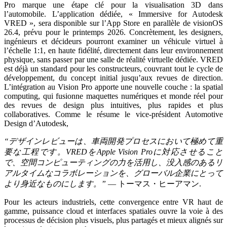
Pro marque une étape clé pour la visualisation 3D dans
l’automobile. L’application dédiée, « Immersive for Autodesk
VRED », sera disponible sur l’App Store en parallèle de visionOS
26.4, prévu pour le printemps 2026. Concrètement, les designers,
ingénieurs et décideurs pourront examiner un véhicule virtuel à
l’échelle 1:1, en haute fidélité, directement dans leur environnement
physique, sans passer par une salle de réalité virtuelle dédiée. VRED
est déjà un standard pour les constructeurs, couvrant tout le cycle de
développement, du concept initial jusqu’aux revues de direction.
L’intégration au Vision Pro apporte une nouvelle couche : la spatial
computing, qui fusionne maquettes numériques et monde réel pour
des revues de design plus intuitives, plus rapides et plus
collaboratives. Comme le résume le vice-président Automotive
Design d’Autodesk,
“デザインレビューは、車両開発プロセスにおいて極めて重
要な工程です。VREDをApple Vision Proに対応させること
で、空間コンピューティングの力を活用し、没入感のあるリ
アルタイムなコラボレーションを、グローバル企業にとって
より身近なものにします。”
— トーマス・ヒーアマン.
Pour les acteurs industriels, cette convergence entre VR haut de
gamme, puissance cloud et interfaces spatiales ouvre la voie à des
processus de décision plus visuels, plus partagés et mieux alignés sur