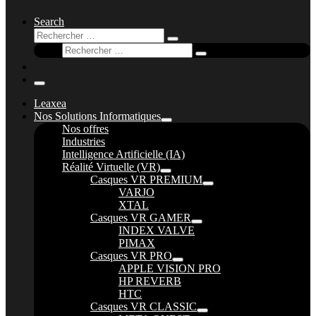
Search
Rechercher
Rechercher
Rechercher
…
Rechercher
…
Menu
Leaxea
Nos Solutions Informatiques
Nos offres
Industries
Intelligence Artificielle (IA)
Réalité Virtuelle (VR)
Casques VR PREMIUM
VARJO
XTAL
Casques VR GAMER
INDEX VALVE
PIMAX
Casques VR PRO
APPLE VISION PRO
HP REVERB
HTC
Casques VR CLASSIC