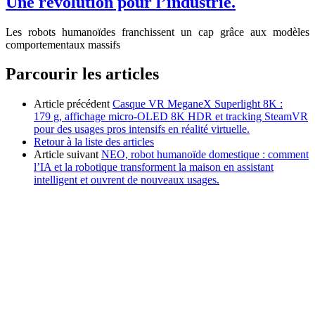
Une révolution pour l’industrie.
Les robots humanoïdes franchissent un cap grâce aux modèles
comportementaux massifs
Parcourir les articles
Article précédent
Casque VR MeganeX Superlight 8K :
179 g, affichage micro‑OLED 8K HDR et tracking SteamVR
pour des usages pros intensifs en réalité virtuelle.
Retour à la liste des articles
Article suivant
NEO, robot humanoïde domestique : comment
l’IA et la robotique transforment la maison en assistant
intelligent et ouvrent de nouveaux usages.