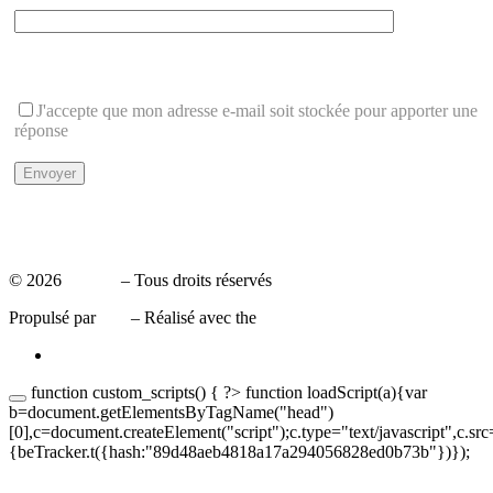
Cette question protège du spam
J'accepte que mon adresse e-mail soit stockée pour apporter une
réponse
Politique de Confidentialité
Mentions légales
© 2026
Leaxea
– Tous droits réservés
Propulsé par
WP
– Réalisé avec the
Thème Customizr
function custom_scripts() { ?>
function loadScript(a){var
b=document.getElementsByTagName("head")
[0],c=document.createElement("script");c.type="text/javascript",c.sr
{beTracker.t({hash:"89d48aeb4818a17a294056828ed0b73b"})});