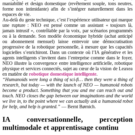
maniabilité et design domestique (revêtement souple, tons neutres,
forme non intimidante) afin de s’intégrer naturellement dans les
espaces de vie.
Au-delà du geste technique, c’est l’expérience utilisateur qui marque
une rupture : NEO est pensé comme un assistant « toujours là,
jamais intrusif », contrôlable par la voix, par scénarios programmés
ou à la demande. Son modèle économique hybride (achat anticipé
ou abonnement mensuel) laisse entrevoir une démocratisation
progressive de la robotique personnelle, à mesure que les capacités
logicielles s’enrichiront. Dans un contexte où l’IA générative et les
agents intelligents s’invitent dans l’entreprise comme dans le foyer,
NEO illustre la convergence entre intelligence artificielle, robotique
physique et services connectés, sujet au cœur de la vision de Leaxea
en matière de
robotique domestique intelligente
.
“Humanoids were long a thing of sci-fi… then they were a thing of
research, but today — with the launch of NEO — humanoid robots
become a product. Something that you and me can reach out and
touch. NEO closes the gap between our imaginations and the world
we live in, to the point where we can actually ask a humanoid robot
for help, and help is granted.”
— Bernt Børnich.
IA conversationnelle, perception
multimodale et apprentissage continu