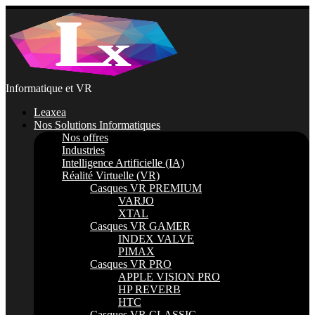
Passer
au
contenu
Informatique et VR
Leaxea
Nos Solutions Informatiques
Nos offres
Industries
Intelligence Artificielle (IA)
Réalité Virtuelle (VR)
Casques VR PREMIUM
VARJO
XTAL
Casques VR GAMER
INDEX VALVE
PIMAX
Casques VR PRO
APPLE VISION PRO
HP REVERB
HTC
Casques VR CLASSIC